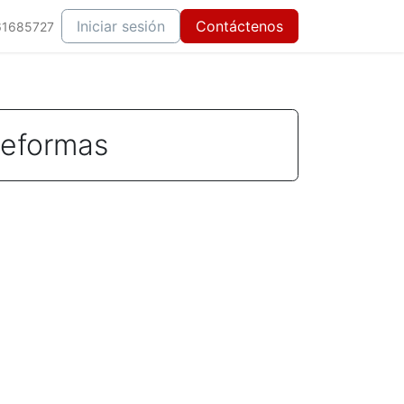
Iniciar sesión
Contáctenos
61685727
Reformas